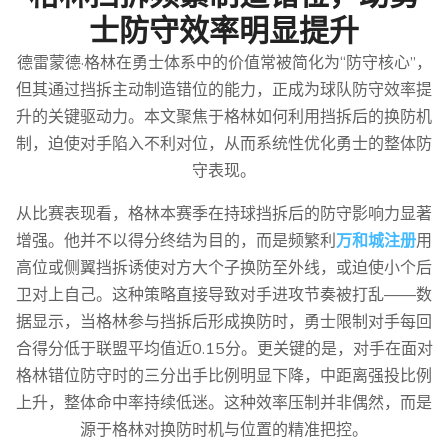
士防守效率明显提升
德雷蒙德·格林在勇士体系中的价值常被简化为“防守核心”，
但其通过挡拆主动制造错位的能力，正成为球队防守效率提
升的关键驱动力。本文聚焦于格林如何利用挡拆后的换防机
制，迫使对手陷入不利对位，从而系统性优化勇士的整体防
守表现。
从比赛表现看，格林本赛季在持球挡拆后的防守影响力显著
增强。他并不以得分终结为目的，而是频繁利
万和城注册
用
高位或侧翼挡拆诱使对方大个子换防至外线，或迫使小个后
卫对上自己。这种策略直接导致对手进攻节奏被打乱——数
据显示，当格林参与挡拆后形成换防时，勇士限制对手每回
合得分低于联盟平均值近0.15分。更关键的是，对手在面对
格林错位防守时的三分出手比例明显下降，中距离强投比例
上升，整体命中率持续低迷。这种效率压制并非偶然，而是
源于格林对换防时机与位置的精准把控。