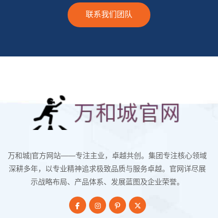
联系我们团队
万和城|官方网站——专注主业，卓越共创。集团专注核心领域
深耕多年，以专业精神追求极致品质与服务卓越。官网详尽展
示战略布局、产品体系、发展蓝图及企业荣誉。