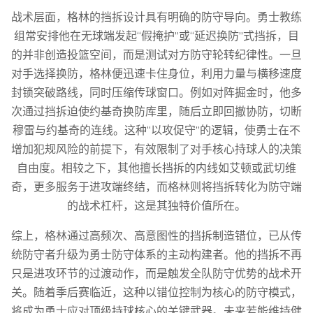
战术层面，格林的挡拆设计具有明确的防守导向。勇士教练
组常安排他在无球端发起“假掩护”或“延迟换防”式挡拆，目
的并非创造投篮空间，而是测试对方防守轮转纪律性。一旦
对手选择换防，格林便迅速卡住身位，利用力量与横移速度
封锁突破路线，同时压缩传球窗口。例如对阵掘金时，他多
次通过挡拆迫使约基奇换防库里，随后立即回撤协防，切断
穆雷与约基奇的连线。这种“以攻促守”的逻辑，使勇士在不
增加犯规风险的前提下，有效限制了对手核心持球人的决策
自由度。相较之下，其他擅长挡拆的内线如艾顿或武切维
奇，更多服务于进攻端终结，而格林则将挡拆转化为防守端
的战术杠杆，这是其独特价值所在。
综上，格林通过高频次、高意图性的挡拆制造错位，已从传
统防守者升级为勇士防守体系的主动构建者。他的挡拆不再
只是进攻环节的过渡动作，而是触发全队防守优势的战术开
关。随着季后赛临近，这种以错位控制为核心的防守模式，
将成为勇士应对顶级持球核心的关键武器。未来若能维持健