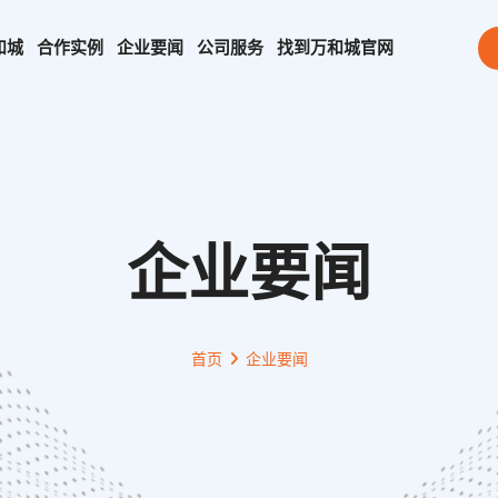
和城
合作实例
企业要闻
公司服务
找到
万和城官网
企业要闻
首页
企业要闻