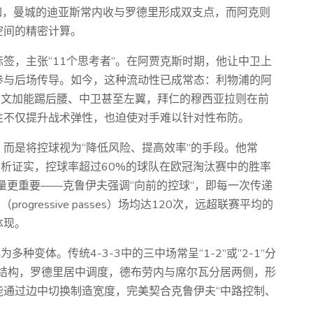
例如，曼城的迪亚斯常内收与罗德里形成双支点，而阿克则
空间的精密计算。
签，主张“11个思考者”。在阿贾克斯时期，他让中卫上
参与后场传导。如今，这种流动性已成常态：利物浦的阿
马文加能踢后腰、中卫甚至左翼，拜仁的穆西亚拉则在前
性不仅提升战术弹性，也迫使对手难以针对性布防。
而是将控球视为“降低风险、提高效率”的手段。他常
分析证实，控球率超过60%的球队在欧冠淘汰赛中的胜率
量比数量更重要——克鲁伊夫强调“向前的控球”，即每一次传递
gressive passes）场均达120次，远超联赛平均的
体现。
种变体。传统4-3-3中的三中场常呈“1-2”或“2-1”分
”结构，罗德里居中调度，德布劳内与席尔瓦分居两侧，形
能通过边中切换制造宽度，完美契合克鲁伊夫“中路控制、