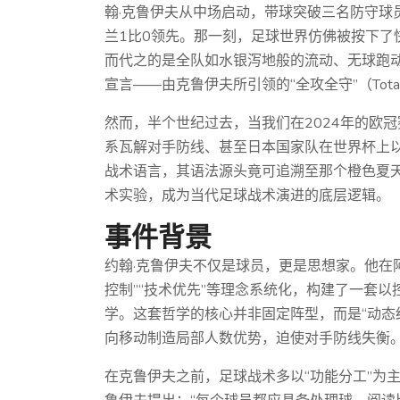
翰·克鲁伊夫从中场启动，带球突破三名防守球
兰1比0领先。那一刻，足球世界仿佛被按下了
而代之的是全队如水银泻地般的流动、无球跑
宣言——由克鲁伊夫所引领的“全攻全守”（Total 
然而，半个世纪过去，当我们在2024年的欧冠
系瓦解对手防线、甚至日本国家队在世界杯上以
战术语言，其语法源头竟可追溯至那个橙色夏天
术实验，成为当代足球战术演进的底层逻辑。
事件背景
约翰·克鲁伊夫不仅是球员，更是思想家。他在
控制”“技术优先”等理念系统化，构建了一套
学。这套哲学的核心并非固定阵型，而是“动态
向移动制造局部人数优势，迫使对手防线失衡
在克鲁伊夫之前，足球战术多以“功能分工”为