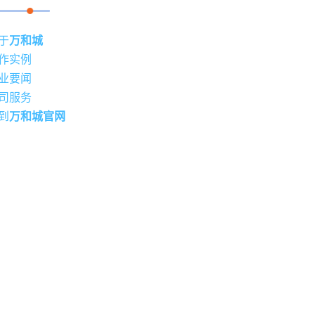
于
万和城
作实例
业要闻
司服务
到
万和城官网