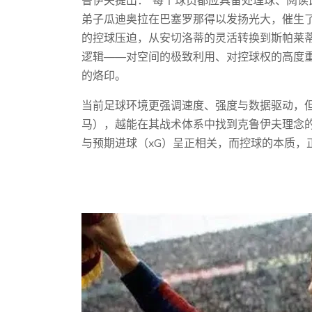
鲁伊夫提出：“每个球员都应具备处理球、阅读
弟子瓜迪奥拉在巴塞罗那得以发扬光大，催生了“t
的控球压迫，从安切洛蒂的灵活转换到斯帕莱
逻辑——对空间的极致利用、对控球权的高度
的烙印。
当前足球环境更强调速度、强度与数据驱动，
马），越能在其战术体系中找到克鲁伊夫理念
与预期进球（xG）呈正相关，而控球的本质，