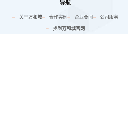
导航
关于
万和城
合作实例
企业要闻
公司服务
找到
万和城官网
网站地图
SiteMap
联系方式
江苏省溧阳市上上路68号
bisexual@163.com
16706651562