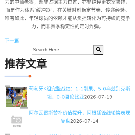
力的中轴老将，既非占据主力位置，亦非纯粹更衣室装饰，
而是作为体系“缓冲器”，在关键时刻稳定节奏、传递经验。
唯有如此，年轻球员的依赖才能从负担转化为可持续的竞争
力，而非赛季稳定性的定时炸弹。
下一篇
推荐文章
葡萄牙K组完整战绩：1-1刚果、5-0乌兹别克斯
坦、0-0哥伦比亚
2026-07-19
阿尔瓦雷斯替补价值提升，阿根廷锋线轮换表现
复盘
2026-07-14