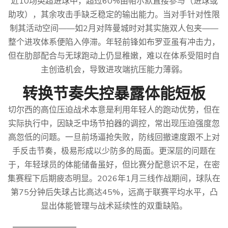
近10场英超进球中，超过60%由帕尔默直接参与（进球或
助攻），其余攻击手缺乏稳定的输出能力。当对手针对性限
制其活动空间——如2月对阵曼城时对其实施双人包夹——
整个进攻体系便陷入停滞。年轻前锋如布罗亚虽有冲击力，
但在肋部配合与无球跑动上仍显稚嫩，难以在体系受阻时自
主创造机会，导致进攻端抗压能力薄弱。
转换节奏失控暴露体能短板
切尔西的高位压迫战术本意是利用年轻人的跑动优势，但在
实际执行中，因缺乏中场节拍器的调控，常出现压迫强度忽
高忽低的问题。一旦前场逼抢失败，防线回撤速度跟不上对
手反击节奏，极易形成以少防多的局面。更深层的问题在
于，年轻球员的体能储备虽好，但比赛分配意识不足，在密
集赛程下后期疲态明显。2026年1月三线作战期间，球队在
第75分钟后失球占比高达45%，远高于联赛平均水平，凸
显出体能管理与战术延续性的双重缺陷。