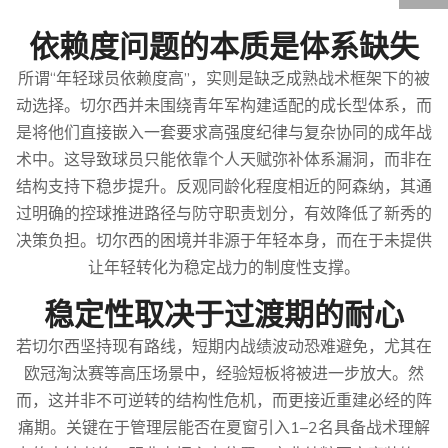
依赖度问题的本质是体系缺失
所谓“年轻球员依赖度高”，实则是缺乏成熟战术框架下的被
动选择。切尔西并未围绕青年军构建适配的成长型体系，而
是将他们直接嵌入一套要求高强度纪律与复杂协同的成年战
术中。这导致球员只能依靠个人天赋弥补体系漏洞，而非在
结构支持下稳步提升。反观同龄化程度相近的阿森纳，其通
过明确的控球推进路径与防守职责划分，有效降低了新秀的
决策负担。切尔西的困境并非源于年轻本身，而在于未提供
让年轻转化为稳定战力的制度性支撑。
稳定性取决于过渡期的耐心
若切尔西坚持现有路线，短期内战绩波动恐难避免，尤其在
欧冠淘汰赛等高压场景中，经验短板将被进一步放大。然
而，这并非不可逆转的结构性危机，而更接近重建必经的阵
痛期。关键在于管理层能否在夏窗引入1–2名具备战术理解