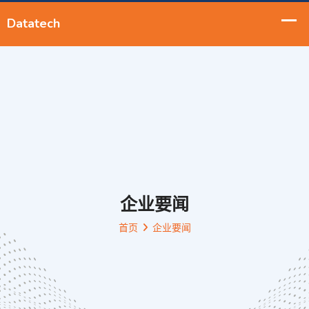
企业要闻
首页
企业要闻