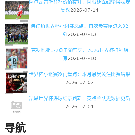
阿尔瓦雷斯替补价值提升，阿根廷锋线轮换表现
复盘
2026-07-14
佛得角世界杯小组赛总结：首次参赛便进入32
强
2026-07-13
克罗地亚1-2负于葡萄牙：2026世界杯征程结
束
2026-07-10
世界杯小组赛冷门盘点：本月最受关注比赛结果
2026-07-07
凯恩世界杯进球纪录刷新：英格兰队史数据更新
2026-07-01
导航