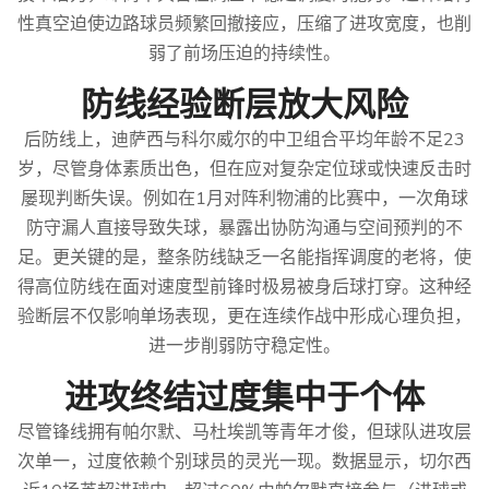
性真空迫使边路球员频繁回撤接应，压缩了进攻宽度，也削
弱了前场压迫的持续性。
防线经验断层放大风险
后防线上，迪萨西与科尔威尔的中卫组合平均年龄不足23
岁，尽管身体素质出色，但在应对复杂定位球或快速反击时
屡现判断失误。例如在1月对阵利物浦的比赛中，一次角球
防守漏人直接导致失球，暴露出协防沟通与空间预判的不
足。更关键的是，整条防线缺乏一名能指挥调度的老将，使
得高位防线在面对速度型前锋时极易被身后球打穿。这种经
验断层不仅影响单场表现，更在连续作战中形成心理负担，
进一步削弱防守稳定性。
进攻终结过度集中于个体
尽管锋线拥有帕尔默、马杜埃凯等青年才俊，但球队进攻层
次单一，过度依赖个别球员的灵光一现。数据显示，切尔西