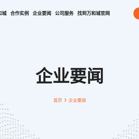
和城
合作实例
企业要闻
公司服务
找到
万和城官网
企业要闻
首页
企业要闻