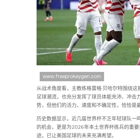
从战术角度看，主教练格雷格·贝哈尔特围绕这
足球潮流，也充分发挥了球员体能充沛、冲击
势，但他们的活力、速度和不确定性，恰恰是
历史数据显示，近几届世界杯不乏年轻球队一
的机会，更是为2026年本土世界杯练兵的重
迹，已让美国足球的未来充满希望。