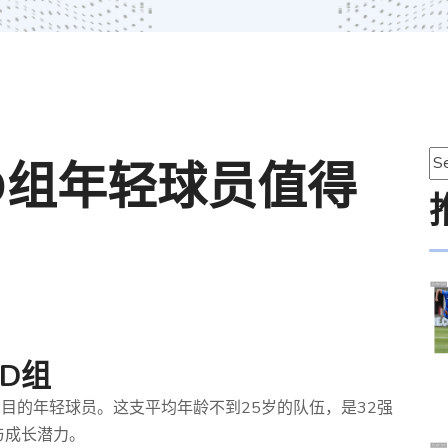
D组年轻球员值得
D组
目的年轻球员。这支平均年龄不到25岁的队伍，是32强
与成长潜力。