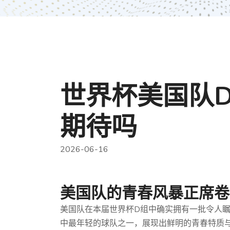
世界杯美国队
期待吗
2026-06-16
美国队的青春风暴正席卷
美国队在本届世界杯D组中确实拥有一批令人瞩
中最年轻的球队之一，展现出鲜明的青春特质