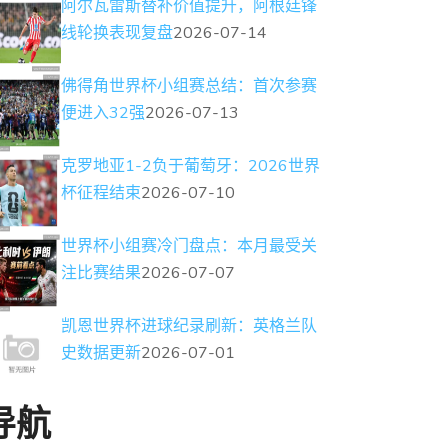
阿尔瓦雷斯替补价值提升，阿根廷锋
线轮换表现复盘
2026-07-14
佛得角世界杯小组赛总结：首次参赛
便进入32强
2026-07-13
克罗地亚1-2负于葡萄牙：2026世界
杯征程结束
2026-07-10
世界杯小组赛冷门盘点：本月最受关
注比赛结果
2026-07-07
凯恩世界杯进球纪录刷新：英格兰队
史数据更新
2026-07-01
导航