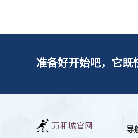
准备好开始吧，它既
导