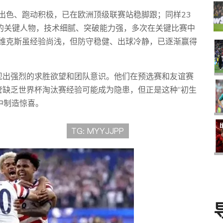
质出色、跑动积极，已在欧洲顶级联赛站稳脚跟；同样23
的关键人物，技术细腻、突破能力强，多次在关键比赛中
·维克斯虽经验尚浅，但防守稳健、出球冷静，已逐渐赢得
现出强烈的求胜欲望和团队意识。他们在预选赛和友谊赛
管缺乏世界杯淘汰赛经验可能成为隐患，但正是这种“初生
中制造惊喜。