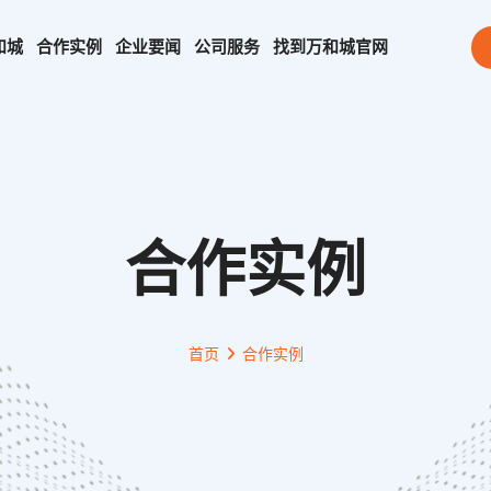
和城
合作实例
企业要闻
公司服务
找到
万和城官网
合作实例
首页
合作实例