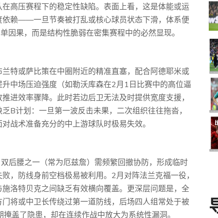
队在高压赛程下的稳定性缺陷。表面上看，这是体能或运
度依赖——一旦节奏被打乱或核心球员状态下滑，体系便
简单因果，而是结构性脆弱在密集赛程中的必然显现。
布兰特或萨比策在中圈附近的精准直塞，配合阿德耶米或
升中场压迫强度（如勒沃库森在2月1日比赛中的高位逼
致推进效率骤降。此时若边后卫无法及时提供宽度支援，
缺乏B计划：一旦第一波反击未果，二次组织往往拖沓，
面对战术准备充分的中上游球队时极易失效。
型，双后腰之一（常为厄兹詹）需频繁回撤协防，形成临时
失败，防线身前空档极易被利用。2月对阵法兰克福一役，
与施洛特贝克之间缺乏有效横向覆盖。更深层问题是，全
方门将或中卫长传绕过第一道防线，后场四人组常处于被
胜期掩盖了隐患，却在连续作战中放大为系统性漏洞。