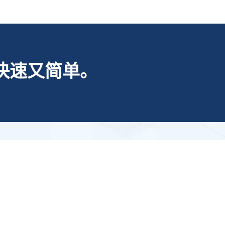
快速又简单。
航
网站地图
关于
万和城
合作实例
SiteMap