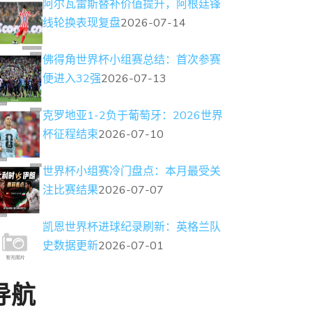
阿尔瓦雷斯替补价值提升，阿根廷锋
线轮换表现复盘
2026-07-14
佛得角世界杯小组赛总结：首次参赛
便进入32强
2026-07-13
克罗地亚1-2负于葡萄牙：2026世界
杯征程结束
2026-07-10
世界杯小组赛冷门盘点：本月最受关
注比赛结果
2026-07-07
凯恩世界杯进球纪录刷新：英格兰队
史数据更新
2026-07-01
导航