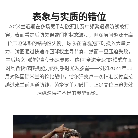
表象与实质的错位
AC米兰近期在多场意甲与欧冠比赛中频繁遭遇防线被打
穿，表面看是后防失误或门将状态波动，但深层问题源于高
位压迫体系的结构性失衡。球队在前场施压时投入大量兵
力，试图通过快速夺回球权主导节奏，然而一旦压迫失败，
中后场之间的空当便迅速暴露。这种“全进全退”的模式在面
对具备快速转换能力的对手时尤为脆弱——例如2024年11
月对阵国际米兰的德比战中，恰尔汗奥卢一次精准长传直接
越过米兰前两道防线，劳塔罗单刀破门，正是高位压迫失效
后纵深保护不足的典型缩影。