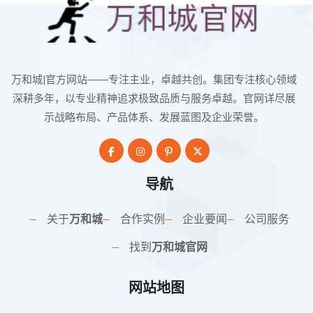
万和城|官方网站——专注主业，卓越共创。集团专注核心领域
深耕多年，以专业精神追求极致品质与服务卓越。官网详尽展
示战略布局、产品体系、发展蓝图及企业荣誉。
导航
关于
万和城
合作实例
企业要闻
公司服务
找到
万和城官网
网站地图