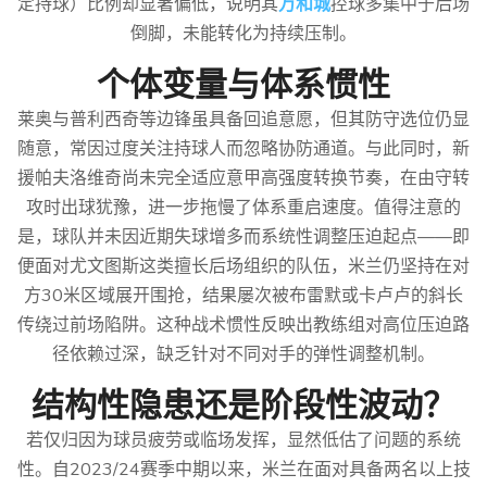
定持球）比例却显著偏低，说明其
万和城
控球多集中于后场
倒脚，未能转化为持续压制。
个体变量与体系惯性
莱奥与普利西奇等边锋虽具备回追意愿，但其防守选位仍显
随意，常因过度关注持球人而忽略协防通道。与此同时，新
援帕夫洛维奇尚未完全适应意甲高强度转换节奏，在由守转
攻时出球犹豫，进一步拖慢了体系重启速度。值得注意的
是，球队并未因近期失球增多而系统性调整压迫起点——即
便面对尤文图斯这类擅长后场组织的队伍，米兰仍坚持在对
方30米区域展开围抢，结果屡次被布雷默或卡卢卢的斜长
传绕过前场陷阱。这种战术惯性反映出教练组对高位压迫路
径依赖过深，缺乏针对不同对手的弹性调整机制。
结构性隐患还是阶段性波动？
若仅归因为球员疲劳或临场发挥，显然低估了问题的系统
性。自2023/24赛季中期以来，米兰在面对具备两名以上技