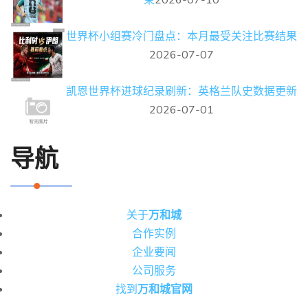
束
2026-07-10
世界杯小组赛冷门盘点：本月最受关注比赛结果
2026-07-07
凯恩世界杯进球纪录刷新：英格兰队史数据更新
2026-07-01
导航
关于
万和城
合作实例
企业要闻
公司服务
找到
万和城官网