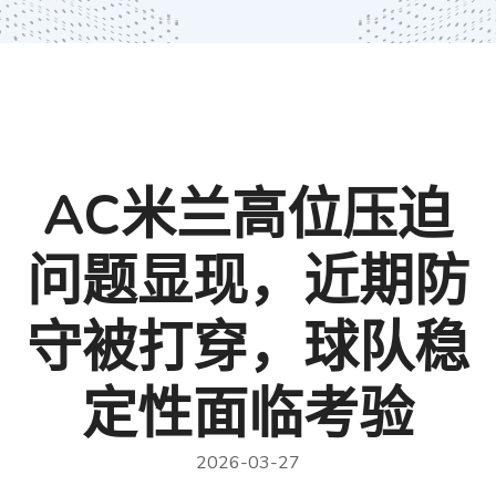
AC米兰高位压迫
问题显现，近期防
守被打穿，球队稳
定性面临考验
2026-03-27