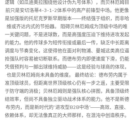
逻辑（如瓜迪奥拉围绕他设计伪九号体系），而贝林厄姆目
前只是安切洛蒂4-3-1-2体系中的高产前锋型中场。他更像
是加强版的托尼克罗斯早期版本——终结强于组织，而非哈
维或齐达内式的节拍器。 阻碍贝林厄姆成为顶级中场的唯
一关键问题，不是进球数，而是高强度压迫下维持进攻发起
的能力。他的传球多为短传衔接或最后一传，缺乏中长距离
调度与节奏变化，这使得他在面对利物浦、曼城这类高位逼
抢强队时容易被切断联系。而德布劳内即便速度下滑，仍能
凭借预判与一脚出球维持威胁——这是经验与球商的体现，
也是贝林厄姆尚未具备的维度。 最终结论：德布劳内属于
准顶级球员，但距离世界顶级核心仍有一步之遥，主要受限
于防守端的消极；贝林厄姆则是强队核心拼图，具备顶级终
结效率，但尚不具备独立驱动战术体系的能力。他不是新德
布劳内，而是新时代的“进攻型B2B中场”——高效、直接、
依赖体系，却无法像真正的大师那样，在混沌中创造秩序。