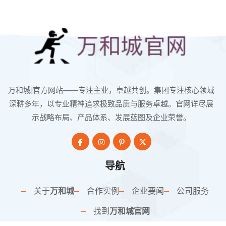
万和城|官方网站——专注主业，卓越共创。集团专注核心领域
深耕多年，以专业精神追求极致品质与服务卓越。官网详尽展
示战略布局、产品体系、发展蓝图及企业荣誉。
导航
关于
万和城
合作实例
企业要闻
公司服务
找到
万和城官网