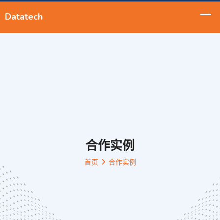
合作实例
首页
合作实例