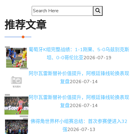
推荐文章
葡萄牙K组完整战绩：1-1刚果、5-0乌兹别克斯
坦、0-0哥伦比亚
2026-07-19
阿尔瓦雷斯替补价值提升，阿根廷锋线轮换表现
复盘
2026-07-14
阿尔瓦雷斯替补价值提升，阿根廷锋线轮换表现
复盘
2026-07-14
佛得角世界杯小组赛总结：首次参赛便进入32
强
2026-07-13