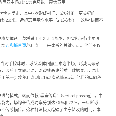
洛尼亚主场3比1力克强敌，震惊意甲。
2次快速反击，其中7次形成射门，5次射正。更关键的
2.8米，远超意甲平均水平（2.1米/秒）。这种“快而不
防体系。莫塔采用4-2-3-1阵型，但实际运行中更具
的埃
万和城首页
尔利奇——是体系的关键支点。他们不仅
。当对手控球时，球队整体回撤至本方半场，形成两条紧
权，边后卫立即启动，沿边线高速前插。数据显示，坎比
后卫第一；埃尔利奇则以15.7次紧随其后。他们的纵向移
，转而依赖“垂直传递”（vertical passing）。中
能力，场均长传成功率分别达76%和72%。一旦断球，
非回传或横传。这种打法极大缩短了由守转攻的时间，本