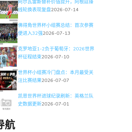
阿尔瓦雷斯替补价值提升，阿根廷锋
线轮换表现复盘
2026-07-14
佛得角世界杯小组赛总结：首次参赛
便进入32强
2026-07-13
克罗地亚1-2负于葡萄牙：2026世界
杯征程结束
2026-07-10
世界杯小组赛冷门盘点：本月最受关
注比赛结果
2026-07-07
凯恩世界杯进球纪录刷新：英格兰队
史数据更新
2026-07-01
导航