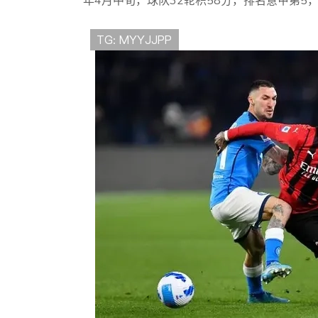
年4月中旬，球队32轮积58分，排名意甲第5