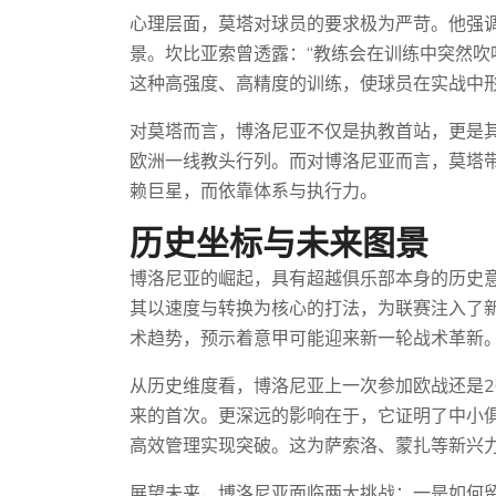
心理层面，莫塔对球员的要求极为严苛。他强调
景。坎比亚索曾透露：“教练会在训练中突然吹
这种高强度、高精度的训练，使球员在实战中
对莫塔而言，博洛尼亚不仅是执教首站，更是
欧洲一线教头行列。而对博洛尼亚而言，莫塔
赖巨星，而依靠体系与执行力。
历史坐标与未来图景
博洛尼亚的崛起，具有超越俱乐部本身的历史
其以速度与转换为核心的打法，为联赛注入了
术趋势，预示着意甲可能迎来新一轮战术革新
从历史维度看，博洛尼亚上一次参加欧战还是2
来的首次。更深远的影响在于，它证明了中小
高效管理实现突破。这为萨索洛、蒙扎等新兴
展望未来，博洛尼亚面临两大挑战：一是如何