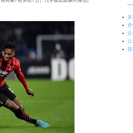
，领先第7名多达7分，几乎锁定欧联杯席位。
关
合
企
公
找