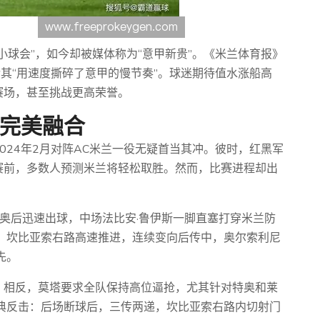
小球会”，如今却被媒体称为“意甲新贵”。《米兰体育报》
赞其“用速度撕碎了意甲的慢节奏”。球迷期待值水涨船高
赛场，甚至挑战更高荣誉。
完美融合
024年2月对阵AC米兰一役无疑首当其冲。彼时，红黑军
赛前，多数人预测米兰将轻松取胜。然而，比赛进程却出
奥后迅速出球，中场法比安·鲁伊斯一脚直塞打穿米兰防
，坎比亚索右路高速推进，连续变向后传中，奥尔索利尼
先。
。相反，莫塔要求全队保持高位逼抢，尤其针对特奥和莱
典反击：后场断球后，三传两递，坎比亚索右路内切射门