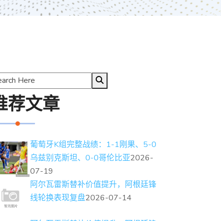
推荐文章
葡萄牙K组完整战绩：1-1刚果、5-0
乌兹别克斯坦、0-0哥伦比亚
2026-
07-19
阿尔瓦雷斯替补价值提升，阿根廷锋
线轮换表现复盘
2026-07-14