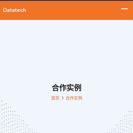
合作实例
首页
合作实例