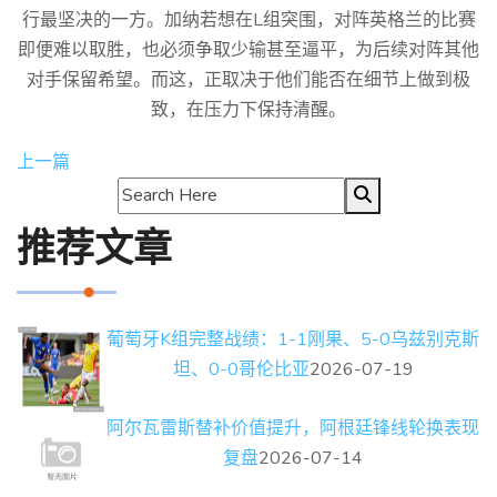
行最坚决的一方。加纳若想在L组突围，对阵英格兰的比赛
即便难以取胜，也必须争取少输甚至逼平，为后续对阵其他
对手保留希望。而这，正取决于他们能否在细节上做到极
致，在压力下保持清醒。
上一篇
推荐文章
葡萄牙K组完整战绩：1-1刚果、5-0乌兹别克斯
坦、0-0哥伦比亚
2026-07-19
阿尔瓦雷斯替补价值提升，阿根廷锋线轮换表现
复盘
2026-07-14