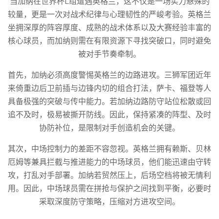
当加纳在世界杯L组遭遇英格兰，这不仅是一场实力悬殊的
较量，更是一次对战术纪律与心理韧性的严峻考验。英格兰
坐拥深厚的阵容厚度、成熟的战术体系以及大赛经验丰富的
核心球员，而加纳则需在有限资源下寻找突破口，同时避免
被对手节奏牵制。
首先，加纳必须高度警惕英格兰的边路进攻。三狮军团近年
来倚重边后卫前插与边锋内切的组合打法，萨卡、福登等人
具备极强的突破与传中能力。若加纳边路防守站位松散或回
追不及时，极易被撕开防线。因此，保持紧凑的阵型、及时
协防补位，是限制对手创造机会的关键。
其次，中场控制力的差距不容忽视。英格兰拥有赖斯、贝林
厄姆等兼具拦截与推进能力的中场球员，他们能迅速由守转
攻，打乱对手部署。加纳若贸然压上，后场空档将被无情利
用。因此，中场球员需在拼抢与保护之间找到平衡，必要时
采取深度防守策略，压缩对方进攻空间。