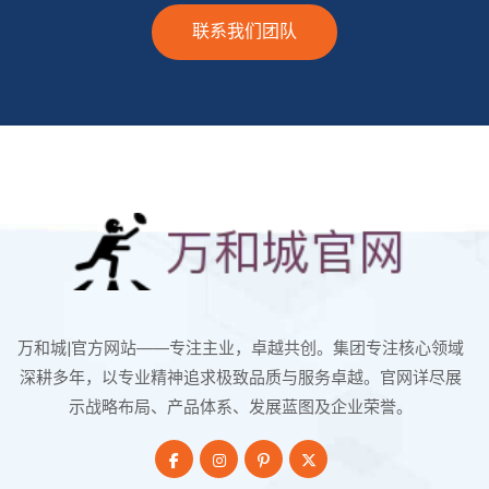
联系我们团队
万和城|官方网站——专注主业，卓越共创。集团专注核心领域
深耕多年，以专业精神追求极致品质与服务卓越。官网详尽展
示战略布局、产品体系、发展蓝图及企业荣誉。