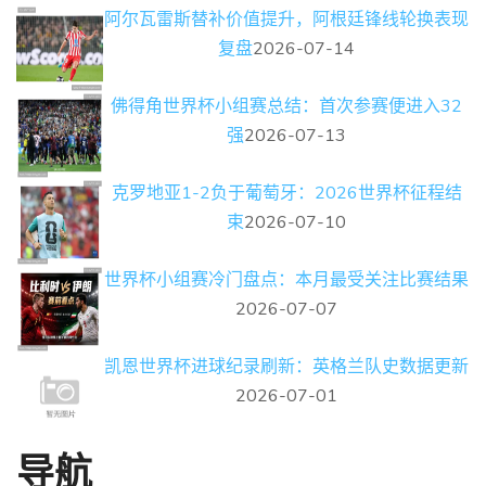
阿尔瓦雷斯替补价值提升，阿根廷锋线轮换表现
复盘
2026-07-14
佛得角世界杯小组赛总结：首次参赛便进入32
强
2026-07-13
克罗地亚1-2负于葡萄牙：2026世界杯征程结
束
2026-07-10
世界杯小组赛冷门盘点：本月最受关注比赛结果
2026-07-07
凯恩世界杯进球纪录刷新：英格兰队史数据更新
2026-07-01
导航